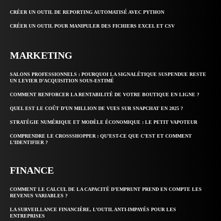
CRÉER UN OUTIL DE REPORTING AUTOMATISÉ AVEC PYTHON
CRÉER UN OUTIL POUR MANIPULER DES FICHIERS EXCEL ET CSV
MARKETING
SALONS PROFESSIONNELS : POURQUOI LA SIGNALÉTIQUE SUSPENDUE RESTE
UN LEVIER D’ACQUISITION SOUS-ESTIMÉ
COMMENT RENFORCER LA RENTABILITÉ DE VOTRE BOUTIQUE EN LIGNE ?
QUEL EST LE COÛT D’UN MILLION DE VUES SUR SNAPCHAT EN 2025 ?
STRATÉGIE NUMÉRIQUE ET MODÈLE ÉCONOMIQUE : LE PETIT VAPOTEUR
COMPRENDRE LE CROSSSHOPPER : QU’EST-CE QUE C’EST ET COMMENT
L’IDENTIFIER ?
FINANCE
COMMENT LE CALCUL DE LA CAPACITÉ D’EMPRUNT PREND EN COMPTE LES
REVENUS VARIABLES ?
LA SURVEILLANCE FINANCIÈRE, L’OUTIL ANTI-IMPAYÉS POUR LES
ENTREPRISES