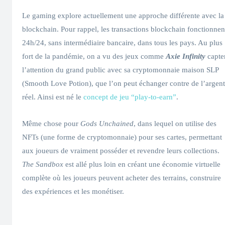
Le gaming explore actuellement une approche différente avec la
blockchain. Pour rappel, les transactions blockchain fonctionnen
24h/24, sans intermédiaire bancaire, dans tous les pays. Au plus
fort de la pandémie, on a vu des jeux comme
Axie Infinity
capte
l’attention du grand public avec sa cryptomonnaie maison SLP
(Smooth Love Potion), que l’on peut échanger contre de l’argent
réel. Ainsi est né le
concept de jeu “play-to-earn”
.
Même chose pour
Gods Unchained
, dans lequel on utilise des
NFTs (une forme de cryptomonnaie) pour ses cartes, permettant
aux joueurs de vraiment posséder et revendre leurs collections.
The Sandbox
est allé plus loin en créant une économie virtuelle
complète où les joueurs peuvent acheter des terrains, construire
des expériences et les monétiser.