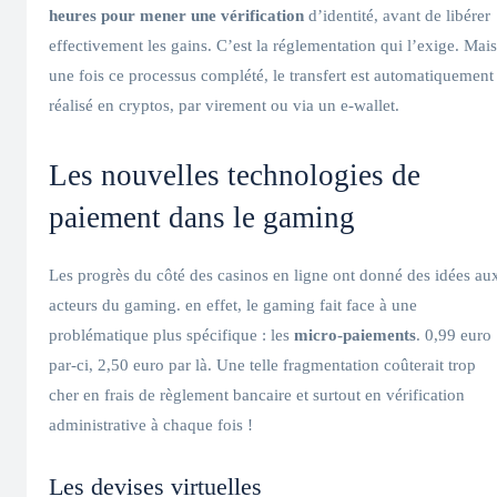
heures pour mener une vérification
d’identité, avant de libérer
effectivement les gains. C’est la réglementation qui l’exige. Mais
une fois ce processus complété, le transfert est automatiquement
réalisé en cryptos, par virement ou via un e-wallet.
Les nouvelles technologies de
paiement dans le gaming
Les progrès du côté des casinos en ligne ont donné des idées au
acteurs du gaming. en effet, le gaming fait face à une
problématique plus spécifique : les
micro-paiements
. 0,99 euro
par-ci, 2,50 euro par là. Une telle fragmentation coûterait trop
cher en frais de règlement bancaire et surtout en vérification
administrative à chaque fois !
Les devises virtuelles