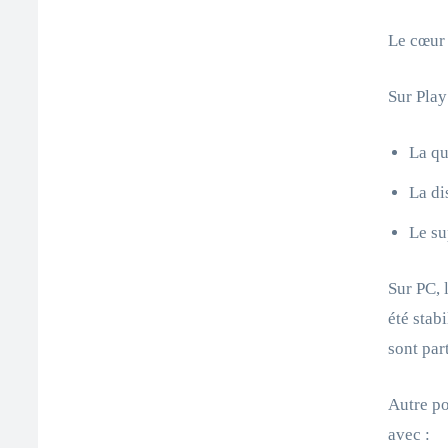
Le cœur 
Sur Play
La qu
La di
Le su
Sur PC, 
été stab
sont par
Autre po
avec :