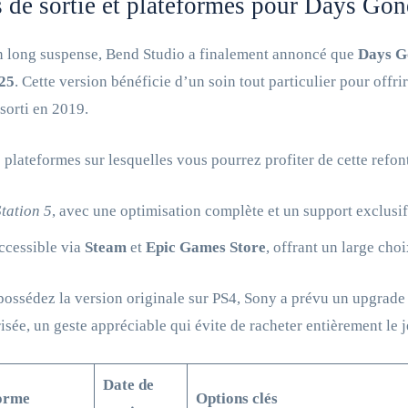
 de sortie et plateformes pour Days Go
n long suspense, Bend Studio a finalement annoncé que
Days Go
025
. Cette version bénéficie d’un soin tout particulier pour offr
 sorti en 2019.
s plateformes sur lesquelles vous pourrez profiter de cette refont
tation 5
, avec une optimisation complète et un support exclusif
accessible via
Steam
et
Epic Games Store
, offrant un large cho
possédez la version originale sur PS4, Sony a prévu un upgrade 
isée, un geste appréciable qui évite de racheter entièrement le j
Date de
orme
Options clés