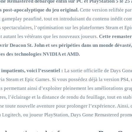
ne Remastered débarque enfin sur PC et PlayStation 5 le 25 
s post-apocalyptique du jeu original.
Cette version reliftée p
t gameplay peaufiné, tout en introduisant du contenu inédit c
s spectaculaires, l’optimisation sur les plateformes Steam et 
t autant les vétérans que les nouveaux joueurs.
Cette remaster
rir Deacon St. John et ses péripéties dans un monde dévasté,
es des technologies NVIDIA et AMD.
 impatients, voici l’essentiel :
La sortie officielle de Days Gon
via Steam et Epic Games. Si vous possédez déjà la version PS4, 
s permettant ainsi d’exploiter pleinement les améliorations gra
es, l’éclairage et la distance de rendu du feuillage, tout en st
ne toute nouvelle aventure pour prolonger l’expérience. Ainsi,
 Logitech, ou joueur PlayStation, Days Gone Remastered promet