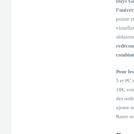
Days Go
l’univer
pointe e
visuelle
séduiron
redécouv
combiné
Pour les
5 et PC 
10€, vou
des ombr
ajoute u
Razer ou