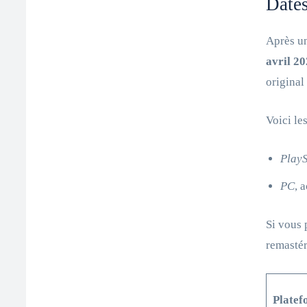
Dates
Après u
avril 2
original
Voici le
PlayS
PC
, 
Si vous 
remastér
Platef