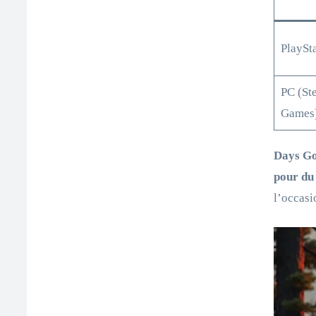
PlaySt
PC (St
Games
Days Go
pour du 
l’occasi