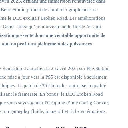
avril 2025, offrant une immersion renouvelée dans
ar Bend Studio promet de combiner graphismes de
omme le DLC exclusif Broken Road. Les améliorations
Epic Games ainsi qu’un nouveau mode Horde Assault
isation présente donc une véritable opportunité de
 tout en profitant pleinement des puissances
e Remastered aura lieu le 25 avril 2025 sur PlayStation
une mise à jour vers la PS5 est disponible à seulement
phiques. Le patch de 35 Go inclus optimise la qualité
abilisant le framerate. En bonus, le DLC Broken Road
 que vous soyez gamer PC équipé d’une config Corsair,
 un gameplay fluide, immersif et riche en émotions.