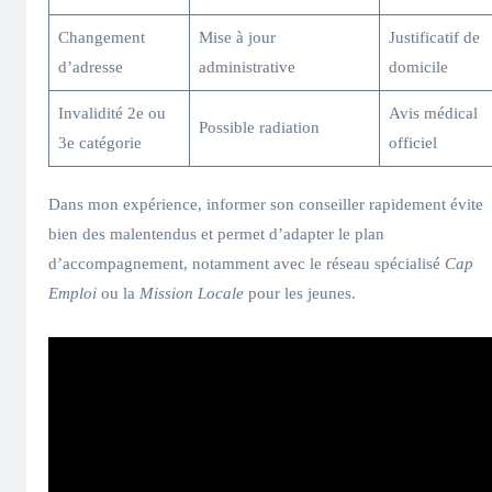
Changement
Mise à jour
Justificatif de
d’adresse
administrative
domicile
Invalidité 2e ou
Avis médical
Possible radiation
3e catégorie
officiel
Dans mon expérience, informer son conseiller rapidement évite
bien des malentendus et permet d’adapter le plan
d’accompagnement, notamment avec le réseau spécialisé
Cap
Emploi
ou la
Mission Locale
pour les jeunes.