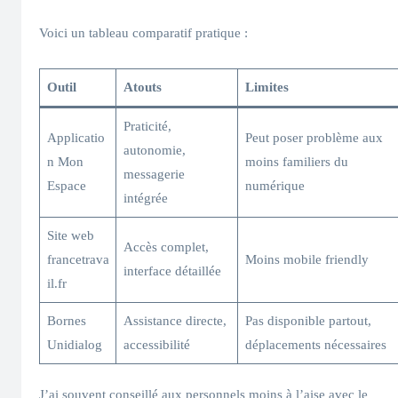
Voici un tableau comparatif pratique :
Outil
Atouts
Limites
Praticité,
Applicatio
Peut poser problème aux
autonomie,
n Mon
moins familiers du
messagerie
Espace
numérique
intégrée
Site web
Accès complet,
francetrava
Moins mobile friendly
interface détaillée
il.fr
Bornes
Assistance directe,
Pas disponible partout,
Unidialog
accessibilité
déplacements nécessaires
J’ai souvent conseillé aux personnels moins à l’aise avec le