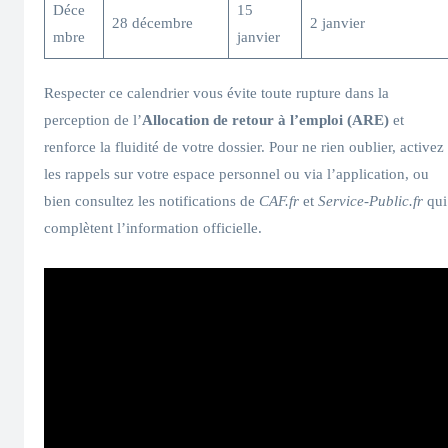
Déce
15
28 décembre
2 janvier
mbre
janvier
Respecter ce calendrier vous évite toute rupture dans la
perception de l’
Allocation de retour à l’emploi (ARE)
et
renforce la fluidité de votre dossier. Pour ne rien oublier, activez
les rappels sur votre espace personnel ou via l’application, ou
bien consultez les notifications de
CAF.fr
et
Service-Public.fr
qui
complètent l’information officielle.