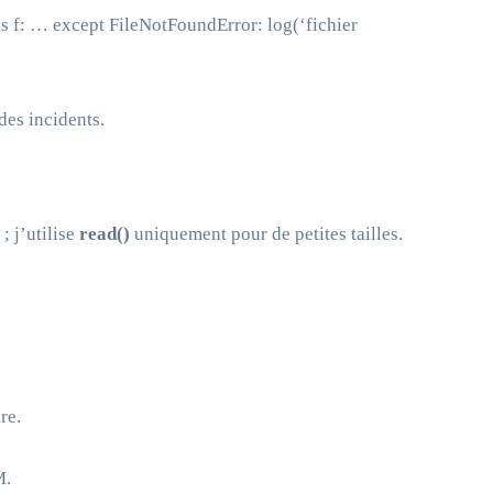
as f: … except FileNotFoundError: log(‘fichier
 des incidents.
; j’utilise
read()
uniquement pour de petites tailles.
re.
M.