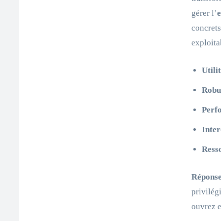
gérer l’
concrets
exploita
Utili
Robus
Perf
Inter
Resso
Réponse
privilég
ouvrez 