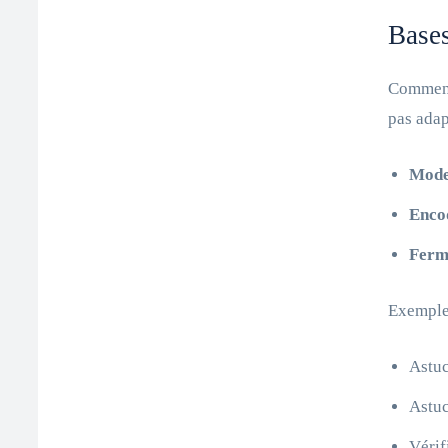
Bases
Commenc
pas adap
Modes
Enco
Ferm
Exemple 
Astuc
Astuc
Vérif