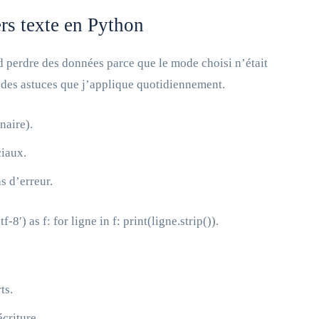
ers texte en Python
od perdre des données parce que le mode choisi n’était
vec des astuces que j’applique quotidiennement.
inaire).
ciaux.
s d’erreur.
′) as f: for ligne in f: print(ligne.strip()).
ts.
écriture.