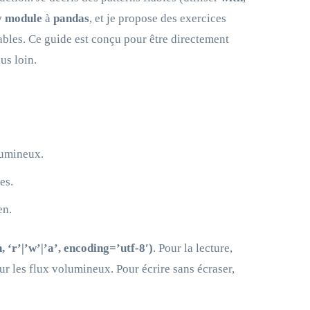
v module
à
pandas
, et je propose des exercices
rables. Ce guide est conçu pour être directement
us loin.
lumineux.
es.
en.
 ‘r’|’w’|’a’, encoding=’utf-8′)
. Pour la lecture,
r les flux volumineux. Pour écrire sans écraser,