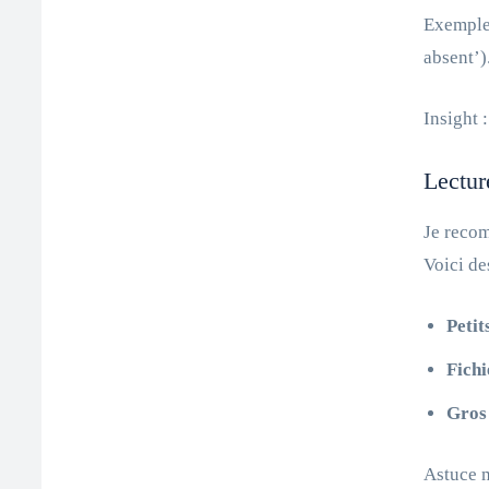
Exemple 
absent’)
Insight 
Lecture
Je reco
Voici de
Petit
Fichi
Gros 
Astuce m