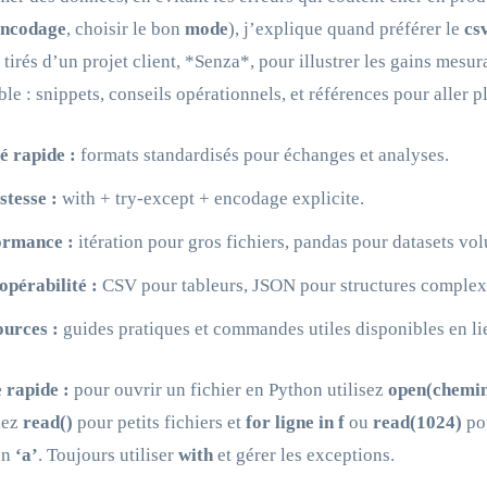
encodage
, choisir le bon
mode
), j’explique quand préférer le
cs
 tirés d’un projet client, *Senza*, pour illustrer les gains mesu
ble : snippets, conseils opérationnels, et références pour aller pl
té rapide :
formats standardisés pour échanges et analyses.
tesse :
with + try-except + encodage explicite.
ormance :
itération pour gros fichiers, pandas pour datasets vo
opérabilité :
CSV pour tableurs, JSON pour structures complex
urces :
guides pratiques et commandes utiles disponibles en li
 rapide :
pour ouvrir un fichier en Python utilisez
open(chemin,
iez
read()
pour petits fichiers et
for ligne in f
ou
read(1024)
pou
en
‘a’
. Toujours utiliser
with
et gérer les exceptions.