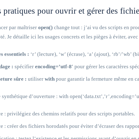
 pratiques pour ouvrir et gérer des fichi
er par maîtriser
open()
change tout : j’ai vu des scripts en pr
té. Je détaille ici les usages concrets et les pièges à éviter, a
 essentiels :
‘r’ (lecture), ‘w’ (écrase), ‘a’ (ajout), ‘rb’/’wb’ (b
dage :
spécifier
encoding=’utf-8′
pour gérer les caractères spé
eture sûre :
utiliser
with
pour garantir la fermeture même en ca
synthétique d’ouverture : with open(‘data.txt’,’r’,encoding=’utf-8
e : privilégiez des chemins relatifs pour des scripts portables.
e : créer des fichiers horodatés pour éviter d’écraser des rappor
ication : testez l’existence et les permissions avant d’ouvrir en 