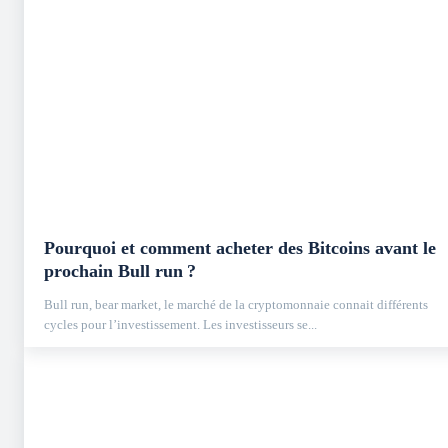
Pourquoi et comment acheter des Bitcoins avant le
prochain Bull run ?
Bull run, bear market, le marché de la cryptomonnaie connait différents
cycles pour l’investissement. Les investisseurs se...