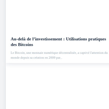
Au-delà de l’investissement : Utilisations pratiques
des Bitcoins
Le Bitcoin, une monnaie numérique décentralisée, a captivé l'attention du
monde depuis sa création en 2009 par...