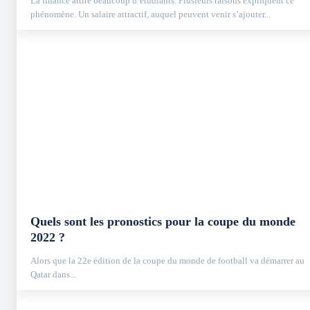
La finance attire beaucoup d’étudiants. Plusieurs raisons expliquent ce
phénomène. Un salaire attractif, auquel peuvent venir s’ajouter...
Quels sont les pronostics pour la coupe du monde
2022 ?
Alors que la 22e édition de la coupe du monde de football va démarrer au
Qatar dans...