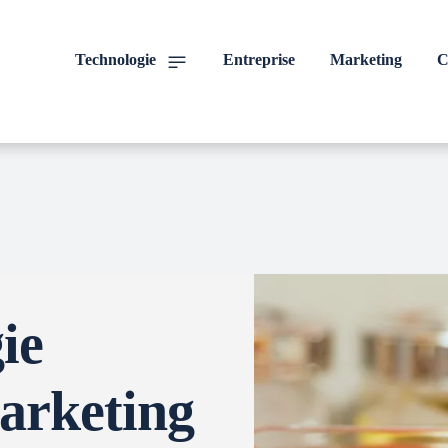
Technologie
Entreprise
Marketing
C
ie
marketing