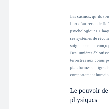
Les casinos, qu’ils so
l’art d’attirer et de fi
psychologiques. Chaqu
ses systèmes de récomp
soigneusement conçu pou
Des lumières éblouissa
terrestres aux bonus p
plateformes en ligne, 
comportement humain et
Le pouvoir de
physiques