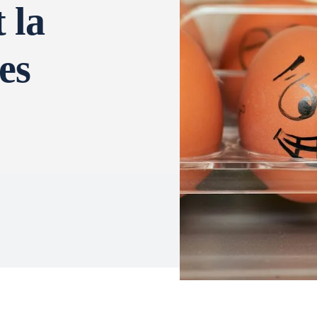
 la
des