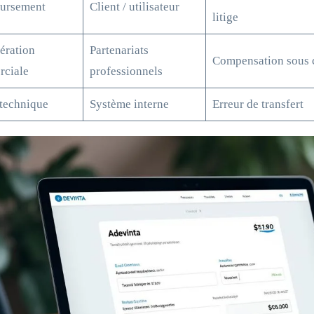
ursement
Client / utilisateur
litige
ration
Partenariats
Compensation sous 
ciale
professionnels
 technique
Système interne
Erreur de transfert