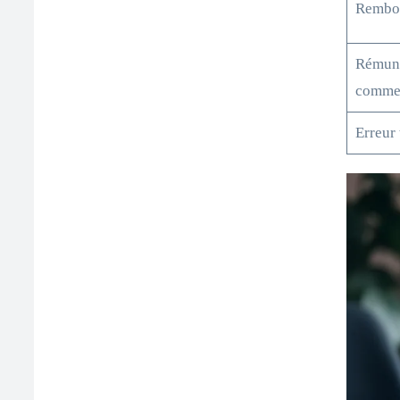
Rembo
Rémuné
commer
Erreur