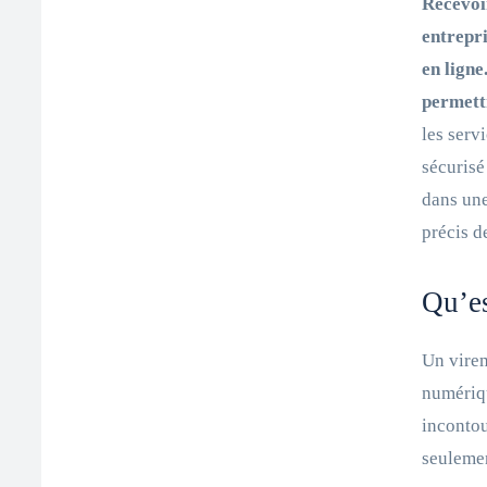
Recevoi
entrepr
en lign
permettr
les serv
sécurisé
dans une
précis d
Qu’es
Un virem
numériq
incontou
seulemen