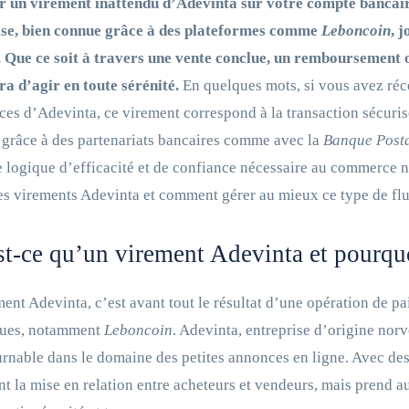
r un virement inattendu d’Adevinta sur votre compte bancaire
ise, bien connue grâce à des plateformes comme
Leboncoin
, 
e. Que ce soit à travers une vente conclue, un remboursemen
a d’agir en toute sérénité.
En quelques mots, si vous avez réc
ices d’Adevinta, ce virement correspond à la transaction sécuri
 grâce à des partenariats bancaires comme avec la
Banque Post
 logique d’efficacité et de confiance nécessaire au commerce
es virements Adevinta et comment gérer au mieux ce type de flu
t-ce qu’un virement Adevinta et pourquo
ent Adevinta, c’est avant tout le résultat d’une opération de pa
ues, notamment
Leboncoin
. Adevinta, entreprise d’origine no
rnable dans le domaine des petites annonces en ligne. Avec des mi
t la mise en relation entre acheteurs et vendeurs, mais prend au