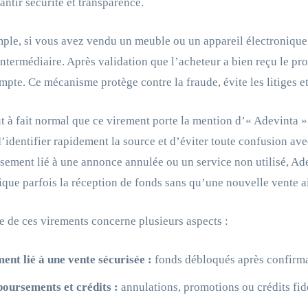
antir sécurité et transparence.
ple, si vous avez vendu un meuble ou un appareil électronique
termédiaire. Après validation que l’acheteur a bien reçu le pro
mpte. Ce mécanisme protège contre la fraude, évite les litiges et
out à fait normal que ce virement porte la mention d’« Adevinta 
’identifier rapidement la source et d’éviter toute confusion av
ement lié à une annonce annulée ou un service non utilisé, Ade
ique parfois la réception de fonds sans qu’une nouvelle vente ait
e de ces virements concerne plusieurs aspects :
ent lié à une vente sécurisée :
fonds débloqués après confirmat
oursements et crédits :
annulations, promotions ou crédits fidé