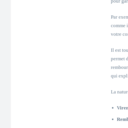
pour gar
Par exem
comme in
votre co
Il est t
permet d
rembours
qui expl
La natur
Virem
Remb