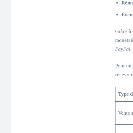
Rémun
Évent
Grâce à 
monétair
PayPal
,
Pour mie
recevoir
Type d
Vente 