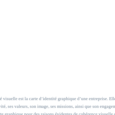
té visuelle est la carte d’identité graphique d’une entreprise. 
vité, ses valeurs, son image, ses missions, ainsi que son engagem
te graphique pour des raisons évidentes de cohérence visuelle 