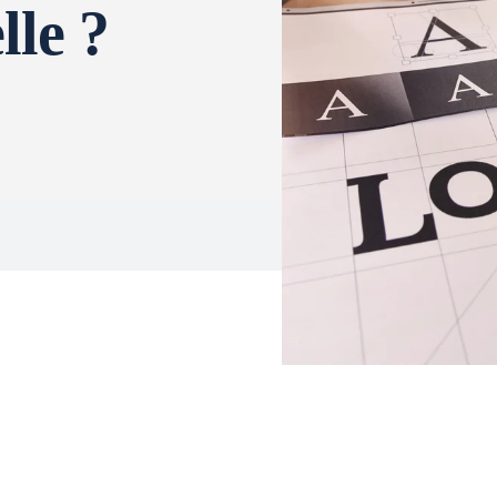
lle ?