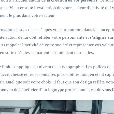
 doit s’articuler autour de la
création de vos personas
. Ce sont
types. Vient ensuite l’évaluation de votre secteur d’activité qui 
nent le plus dans votre secteur.
rmations issues de ces étapes vous orienteront dans la conceptio
ite autour de lui doit refléter votre personnalité et
s’aligner su
eurs rappeler l’activité de votre société et représenter vos vale
s en sorte qu’elles se marient parfaitement entre elles.
limite s’applique au niveau de la typographie. Les polices de c
e accrocheuse et les secondaires plus subtiles, tout en étant cap
ait. Quel que soit votre choix, il faut que son design reflète votr
 moyen de bénéficier d’un logotype professionnel est de
vous f