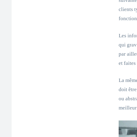
suivante
clients 
fonction
Les info
qui grav
par aill
et faite
La même 
doit êtr
ou abstr
meilleur