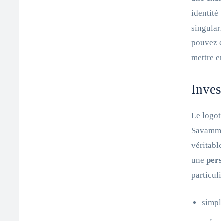
identité
singular
pouvez e
mettre e
Inves
Le logot
Savammen
véritabl
une
pers
particul
simpl