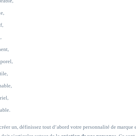
rable,
e,
f,
,
nent,
porel,
ile,
nable,
riel,
able.
créer un, définissez tout d’abord votre personnalité de marque e