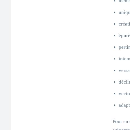
mémo
uniqu
créati
épuré
perti
intem
versat
décli
vecto
adapt
Pour en 