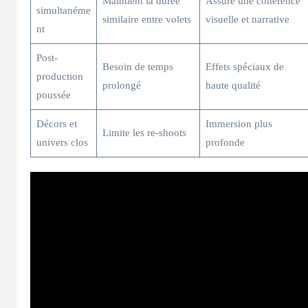
Maintient la durée
Assure une cohérence
simultanéme
similaire entre volets
visuelle et narrative
nt
Post-
Besoin de temps
Effets spéciaux de
production
prolongé
haute qualité
poussée
Décors et
Immersion plus
Limite les re-shoots
univers clos
profonde