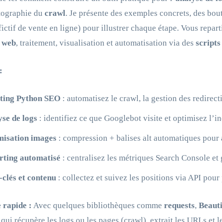
rtographie du
crawl
. Je présente des exemples concrets, des bou
 fictif de vente en ligne) pour illustrer chaque étape. Vous repart
 web
, traitement, visualisation et automatisation via des
scripts
:
pting Python SEO
: automatisez le crawl, la gestion des redirect
se de logs
: identifiez ce que Googlebot visite et optimisez l’i
misation images
: compression + balises alt automatiques pour a
rting automatisé
: centralisez les métriques Search Console et 
clés et contenu
: collectez et suivez les positions via API pour 
 rapide :
Avec quelques bibliothèques comme
requests
,
Beaut
 qui récupère les logs ou les pages (crawl), extrait les URLs et 