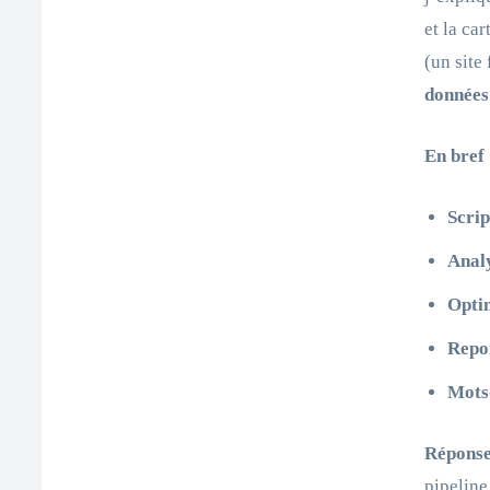
et la ca
(un site
données
En bref 
Scri
Analy
Opti
Repo
Mots-
Réponse
pipeline