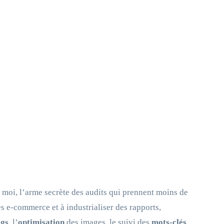
 moi, l’arme secrète des audits qui prennent moins de
s e‑commerce et à industrialiser des rapports,
ogs
, l’
optimisation
des images, le suivi des
mots-clés