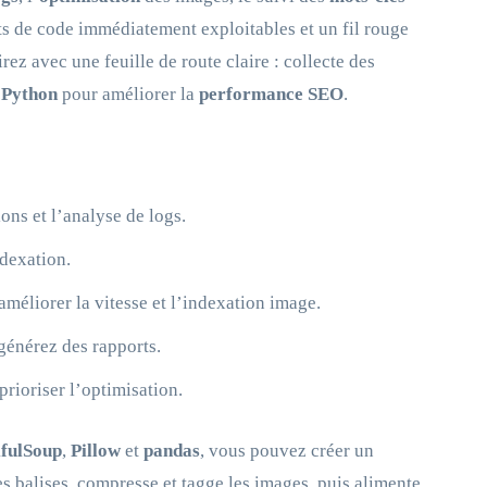
ts de code immédiatement exploitables et un fil rouge
irez avec une feuille de route claire : collecte des
 Python
pour améliorer la
performance SEO
.
ions et l’analyse de logs.
ndexation.
méliorer la vitesse et l’indexation image.
générez des rapports.
prioriser l’optimisation.
ifulSoup
,
Pillow
et
pandas
, vous pouvez créer un
les balises, compresse et tagge les images, puis alimente