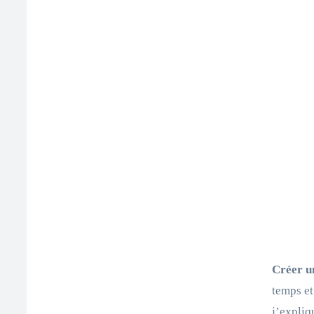
Créer u
temps et
j’expliq