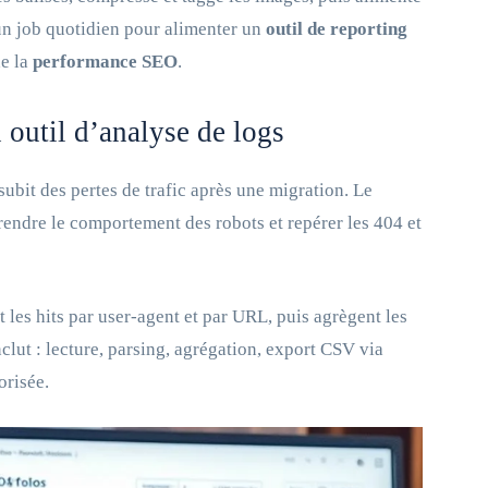
 un job quotidien pour alimenter un
outil de reporting
de la
performance SEO
.
outil d’analyse de logs
ubit des pertes de trafic après une migration. Le
rendre le comportement des robots et repérer les 404 et
nt les hits par user‑agent et par URL, puis agrègent les
lut : lecture, parsing, agrégation, export CSV via
orisée.