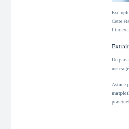
Exemple 
Cette ét
l’indexa
Extrai
Un parse
user‑age
Astuce p
matplot
ponctuel