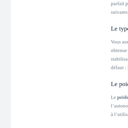
parfait 
suivants
Le typ
Vous aur
obtenue 
stabilis
défaut :
Le poi
Le
poid
l’autono
à l’util