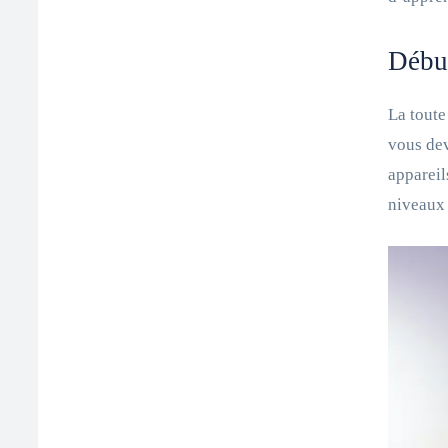
Début
La toute
vous dev
appareil
niveaux 