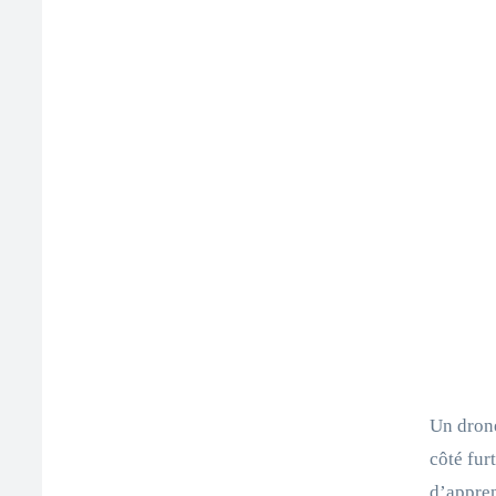
Un drone
côté fur
d’appren