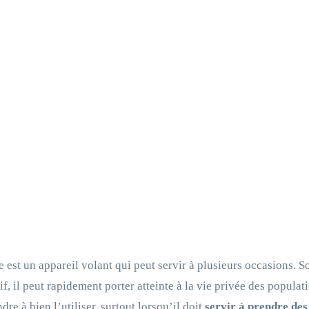
 est un appareil volant qui peut servir à plusieurs occasions. Son
tif, il peut rapidement porter atteinte à la vie privée des populat
dre à bien l’utiliser, surtout lorsqu’il doit
servir à prendre des