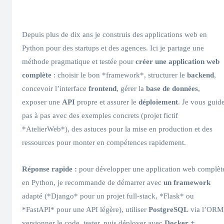
Depuis plus de dix ans je construis des applications web en
Python pour des startups et des agences. Ici je partage une
méthode pragmatique et testée pour
créer une application web
complète
: choisir le bon *framework*, structurer le
backend
,
concevoir l’interface
frontend
, gérer la
base de données
,
exposer une
API
propre et assurer le
déploiement
. Je vous guid
pas à pas avec des exemples concrets (projet fictif
*AtelierWeb*), des astuces pour la mise en production et des
ressources pour monter en compétences rapidement.
Réponse rapide :
pour développer une application web complèt
en Python, je recommande de démarrer avec
un framework
adapté (*Django* pour un projet full‑stack, *Flask* ou
*FastAPI* pour une API légère), utiliser
PostgreSQL
via l’ORM
versionner le code, tester, puis déployer avec
Docker +