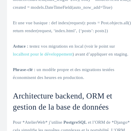
created = models.DateTimeField(auto_now_add=True)
Et une vue basique : def index(request): posts = Post.objects.all()
return render(request, ‘index.html’, {‘posts’: posts})
Astuce :
testez vos migrations en local (voir le point sur
localhost pour le développement
) avant d’appliquer en staging.
Phrase-clé :
un modèle propre et des migrations testées
économisent des heures en production.
Architecture backend, ORM et
gestion de la base de données
Pour *AtelierWeb* j’utilise
PostgreSQL
et l’ORM de *Django* 
cela simplifie les requêtes complexes et la portabilité. L’ORM