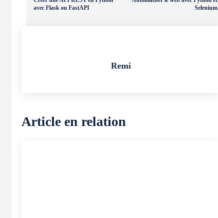
Créer une API REST en Python
Automatiser le web avec Python et
avec Flask ou FastAPI
Selenium
Remi
Article en relation