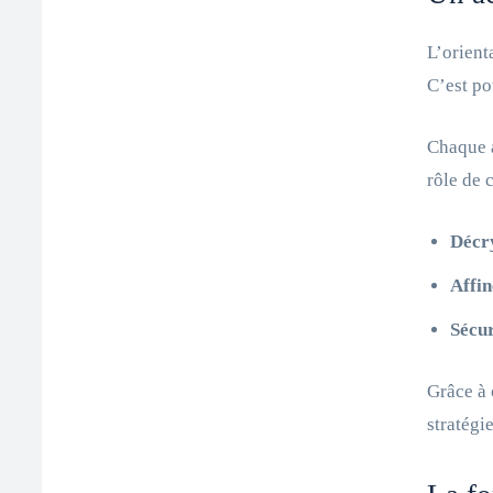
L’orient
C’est po
Chaque 
rôle de 
Décr
Affin
Sécur
Grâce à 
stratégi