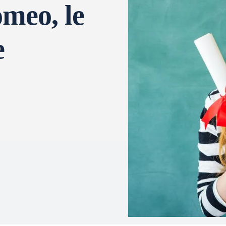
omeo, le
e