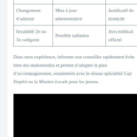
Changement
Mise à jour
Justificatif de
d’adresse
administrative
domicile
Invalidité 2e ou
Avis médical
Possible radiation
3e catégorie
officiel
Dans mon expérience, informer son conseiller rapidement évite
bien des malentendus et permet d’adapter le plan
d’accompagnement, notamment avec le réseau spécialisé
Cap
Emploi
ou la
Mission Locale
pour les jeunes.