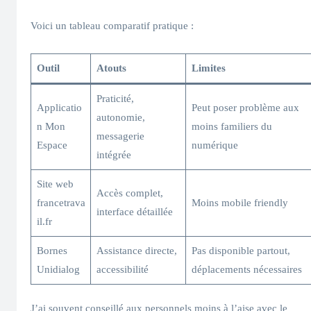
Voici un tableau comparatif pratique :
Outil
Atouts
Limites
Praticité,
Applicatio
Peut poser problème aux
autonomie,
n Mon
moins familiers du
messagerie
Espace
numérique
intégrée
Site web
Accès complet,
francetrava
Moins mobile friendly
interface détaillée
il.fr
Bornes
Assistance directe,
Pas disponible partout,
Unidialog
accessibilité
déplacements nécessaires
J’ai souvent conseillé aux personnels moins à l’aise avec le