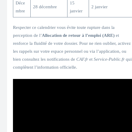
Déce
15
28 décembre
2 janvier
mbre
janvier
Respecter ce calendrier vous évite toute rupture dans la
perception de l’
Allocation de retour à l’emploi (ARE)
et
renforce la fluidité de votre dossier. Pour ne rien oublier, activez
les rappels sur votre espace personnel ou via l’application, ou
bien consultez les notifications de
CAF.fr
et
Service-Public.fr
qui
complètent l’information officielle.