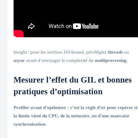
Insight : pour les services I/O-bound, privilégiez
threads
ou
async
avant d’envisager la complexité du
multiprocessing
.
Mesurer l’effet du
GIL
et bonnes
pratiques d’optimisation
Profiler avant d’optimiser : c’est la règle d’or pour repérer si
la limite vient du CPU, de la mémoire, ou d’une mauvaise
synchronisation
.