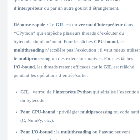
d’interpréteur
ou par un autre goulot d’étranglement.
Réponse rapide :
Le
GIL
est un
verrou d’interpréteur
dans
*CPython* qui empêche plusieurs threads d’exécuter du
bytecode simultanément. Pour les tâches
CPU-bound
, le
multithreading
n’accélère pas l’exécution ; il vaut mieux utiliser
le
multiprocessing
ou des extensions natives. Pour les tâches
I/O-bound
, les threads restent efficaces car le
GIL
est relâché
pendant les opérations d’entrée/sortie.
GIL
: verrou de l’
interprète Python
qui sérialise l’exécution
du bytecode.
Pour CPU-bound
: privilégier
multiprocessing
ou code natif
(C, NumPy, etc.).
Pour I/O-bound
: le
multithreading
ou l’
async
peuvent