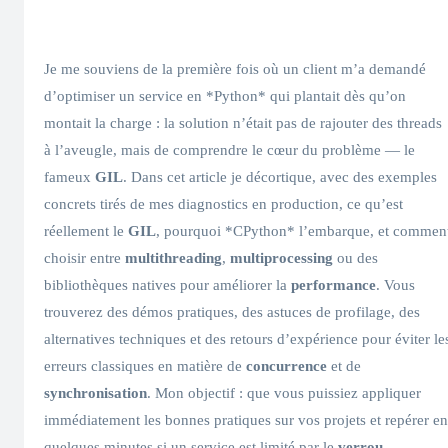
Je me souviens de la première fois où un client m’a demandé
d’optimiser un service en *Python* qui plantait dès qu’on
montait la charge : la solution n’était pas de rajouter des threads
à l’aveugle, mais de comprendre le cœur du problème — le
fameux
GIL
. Dans cet article je décortique, avec des exemples
concrets tirés de mes diagnostics en production, ce qu’est
réellement le
GIL
, pourquoi *CPython* l’embarque, et commen
choisir entre
multithreading
,
multiprocessing
ou des
bibliothèques natives pour améliorer la
performance
. Vous
trouverez des démos pratiques, des astuces de profilage, des
alternatives techniques et des retours d’expérience pour éviter le
erreurs classiques en matière de
concurrence
et de
synchronisation
. Mon objectif : que vous puissiez appliquer
immédiatement les bonnes pratiques sur vos projets et repérer en
quelques minutes si un service est limité par le
verrou