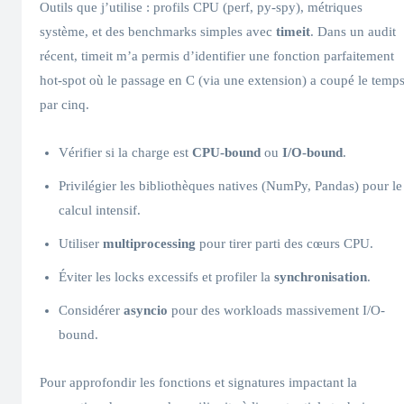
Outils que j’utilise : profils CPU (perf, py-spy), métriques
système, et des benchmarks simples avec
timeit
. Dans un audit
récent, timeit m’a permis d’identifier une fonction parfaitement
hot-spot où le passage en C (via une extension) a coupé le temp
par cinq.
Vérifier si la charge est
CPU-bound
ou
I/O-bound
.
Privilégier les bibliothèques natives (NumPy, Pandas) pour le
calcul intensif.
Utiliser
multiprocessing
pour tirer parti des cœurs CPU.
Éviter les locks excessifs et profiler la
synchronisation
.
Considérer
asyncio
pour des workloads massivement I/O-
bound.
Pour approfondir les fonctions et signatures impactant la