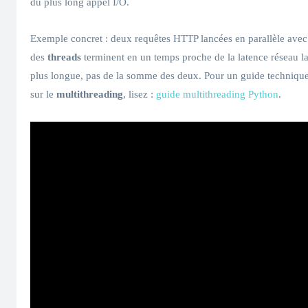
du plus long appel I/O.
Exemple concret : deux requêtes HTTP lancées en parallèle avec
des
threads
terminent en un temps proche de la latence réseau l
plus longue, pas de la somme des deux. Pour un guide techniqu
sur le
multithreading
, lisez :
guide multithreading Python
.