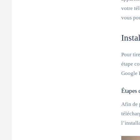
votre té
vous pou
Insta
Pour tir
étape co
Google P
Étapes d
Afin de 
téléchar
l’instal