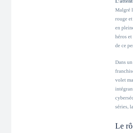
L’atten
Malgré l
rouge et
en plein
héros et
de ce pe
Dans un 
franchi
volet ma
intégran
cyberséc
séries, 
Le rô