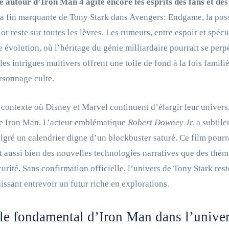
te autour d’Iron Man 4 agite encore les esprits des fans et 
a fin marquante de Tony Stark dans Avengers: Endgame, la poss
 or reste sur toutes les lèvres. Les rumeurs, entre espoir et sp
e évolution, où l’héritage du génie milliardaire pourrait se per
 les intrigues multivers offrent une toile de fond à la fois fami
rsonnage culte.
contexte où Disney et Marvel continuent d’élargir leur univers, 
se Iron Man. L’acteur emblématique
Robert Downey Jr.
a subtile
lgré un calendrier digne d’un blockbuster saturé. Ce film pourr
t aussi bien des nouvelles technologies narratives que des théma
urité. Sans confirmation officielle, l’univers de Tony Stark res
laissant entrevoir un futur riche en explorations.
le fondamental d’Iron Man dans l’univer