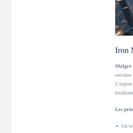
Iron 
Malgré 
sociaux 
L’espoir
totaleme
Les pri
Un re