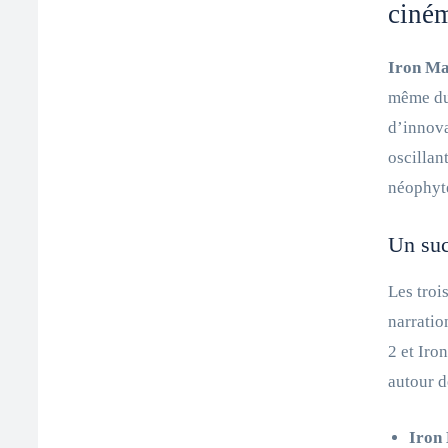
ciném
Iron Ma
même du 
d’innova
oscillan
néophyt
Un suc
Les troi
narratio
2 et Iro
autour d
Iron