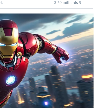
rk
2,79 milliards $