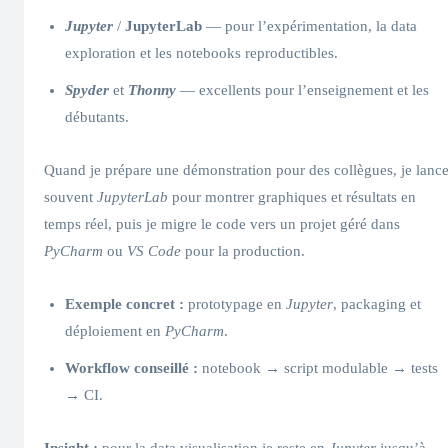
Jupyter
/
JupyterLab
— pour l’expérimentation, la data
exploration et les notebooks reproductibles.
Spyder
et
Thonny
— excellents pour l’enseignement et les
débutants.
Quand je prépare une démonstration pour des collègues, je lanc
souvent
JupyterLab
pour montrer graphiques et résultats en
temps réel, puis je migre le code vers un projet géré dans
PyCharm
ou
VS Code
pour la production.
Exemple concret :
prototypage en
Jupyter
, packaging et
déploiement en
PyCharm
.
Workflow conseillé :
notebook → script modulable → tests
→ CI.
Insight :
pour la data visualisation je reste en
Jupyter
jusqu’à