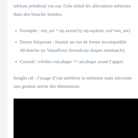
tableau préalloué via out. Cela réduit les allocations mémoire
dans des boucles lourdes.
Exemple : out_arr = np.zeros(3); np.sqrt(arr, out=out_arr)
Erreur fréquente : fournir un out de forme incompatible
déclenche un ValueError (broadcast shapes mismatch).
Conseil : vérifier out.shape == arr.shape avant l’appel.
Insight clé : l’usage d’out améliore la mémoire mais nécessite
une gestion stricte des dimensions.