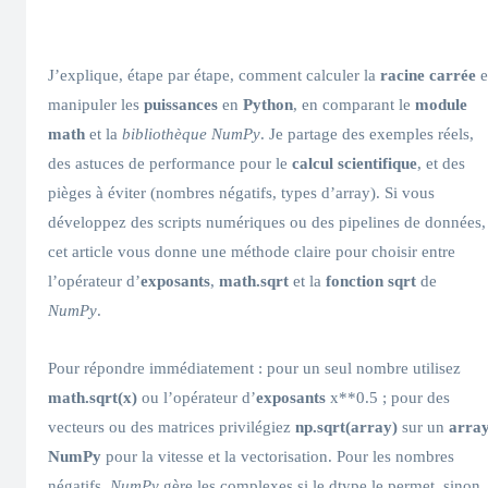
J’explique, étape par étape, comment calculer la
racine carrée
e
manipuler les
puissances
en
Python
, en comparant le
module
math
et la
bibliothèque NumPy
. Je partage des exemples réels,
des astuces de performance pour le
calcul scientifique
, et des
pièges à éviter (nombres négatifs, types d’array). Si vous
développez des scripts numériques ou des pipelines de données,
cet article vous donne une méthode claire pour choisir entre
l’opérateur d’
exposants
,
math.sqrt
et la
fonction sqrt
de
NumPy
.
Pour répondre immédiatement : pour un seul nombre utilisez
math.sqrt(x)
ou l’opérateur d’
exposants
x**0.5 ; pour des
vecteurs ou des matrices privilégiez
np.sqrt(array)
sur un
arra
NumPy
pour la vitesse et la vectorisation. Pour les nombres
négatifs,
NumPy
gère les complexes si le dtype le permet, sinon