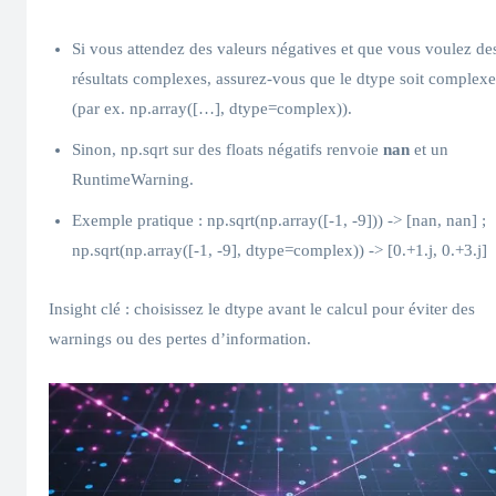
Si vous attendez des valeurs négatives et que vous voulez de
résultats complexes, assurez-vous que le dtype soit complexe
(par ex. np.array([…], dtype=complex)).
Sinon, np.sqrt sur des floats négatifs renvoie
nan
et un
RuntimeWarning.
Exemple pratique : np.sqrt(np.array([-1, -9])) -> [nan, nan] ;
np.sqrt(np.array([-1, -9], dtype=complex)) -> [0.+1.j, 0.+3.j]
Insight clé : choisissez le dtype avant le calcul pour éviter des
warnings ou des pertes d’information.