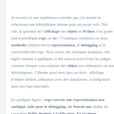
Je raconte ici une expérience concrète que j’ai menée en
refactorant une bibliothèque interne pour un projet web. Très
vite, la question de l’
affichage
des
objets
en
Python
s’est posée 
faut-il privilégier
repr
ou
str
? J’explique comment ces deux
méthodes
influencent la
représentation
, le
debugging
et la
convivialité des logs. Vous verrez des exemples pratiques, des
règles simples à appliquer, et des astuces pour éviter les pièges
courants lorsque vous exposez des
objets
aux utilisateurs ou au
développeurs. J’illustre aussi avec des cas réels : affichage
d’objets métiers, utilisation avec des dataclasses, et intégration
dans des logs structurés.
En quelques lignes :
repr renvoie une représentation non
ambiguë, utile pour le debugging; str fournit une
chaîne de
caractères
lisible destinée à l’utilisateur. En pratique,