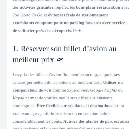
des
activités gratuites
, repérez les
bons plans restauration
ave
Too Good To Go
et
évitez les frais de stationnement
exorbitants en optant pour un parking low-cost avec service
de voiturier près des aéroports
. 📉✈️
1. Réserver son billet d’avion au
meilleur prix 🛫
Les prix des billets d’avion fluctuent beaucoup, et quelques
astuces permettent de les obtenir au meilleur tarif.
Utiliser un
comparateur de vols
comme
Skyscanner
,
Google Flights
ou
Kayak
permet de voir les meilleures offres sur plusieurs
compagnies.
Être flexible sur ses dates et destinations
est un
vrai avantage : partir hors saison ou en semaine réduit
considérablement les coûts.
Activer des alertes de prix
est aussi
une excellente idée, pour être informé d’une baisse tarifaire et