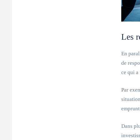
Les r
En paral
de respo
ce qui a
Par exem
situatio
emprunte
Dans plu
investis