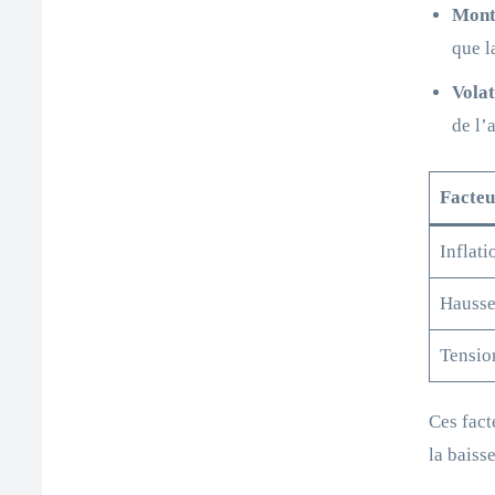
Mont
que l
Volat
de l’
Facteu
Inflati
Hausse 
Tensio
Ces fact
la baiss