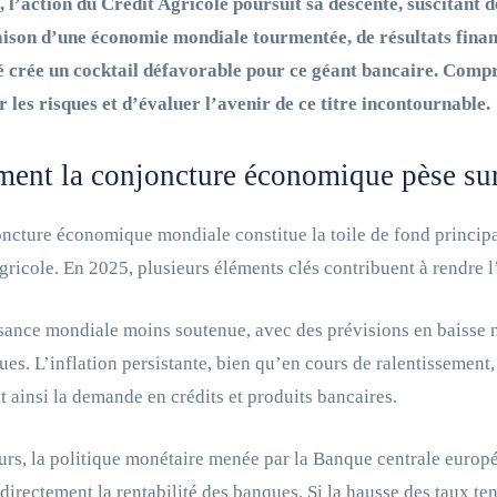
 l’action du Crédit Agricole poursuit sa descente, suscitant d
ison d’une économie mondiale tourmentée, de résultats financ
é crée un cocktail défavorable pour ce géant bancaire. Compr
r les risques et d’évaluer l’avenir de ce titre incontournable.
nt la conjoncture économique pèse sur 
ncture économique mondiale constitue la toile de fond principal
gricole. En 2025, plusieurs éléments clés contribuent à rendre 
sance mondiale moins soutenue, avec des prévisions en baisse 
ues. L’inflation persistante, bien qu’en cours de ralentissement
t ainsi la demande en crédits et produits bancaires.
eurs, la politique monétaire menée par la Banque centrale europ
directement la rentabilité des banques. Si la hausse des taux ten