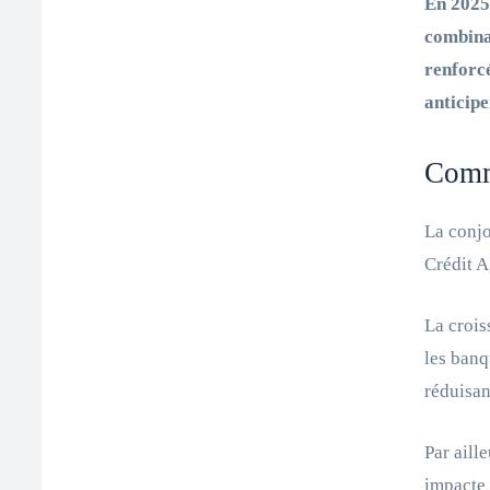
En 2025,
combina
renforc
anticipe
Comme
La conjo
Crédit A
La crois
les banq
réduisan
Par aill
impacte 