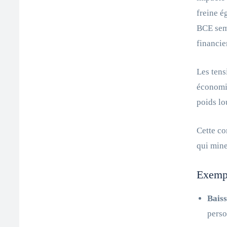
freine é
BCE semb
financie
Les tens
économiq
poids lo
Cette co
qui mine
Exempl
Baiss
perso