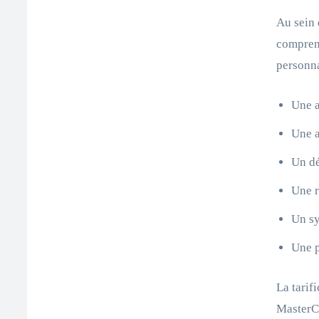
Au sein 
comprend
personna
Une a
Une a
Un dé
Une r
Un sy
Une p
La tarif
MasterCa