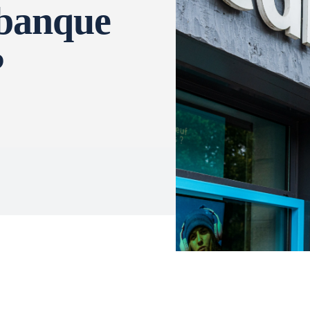
 banque
?