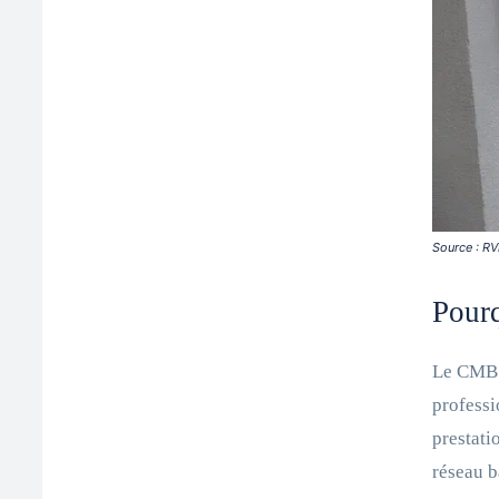
Source : RV
Pourq
Le CMB 
professi
prestati
réseau b