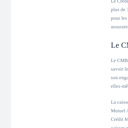
Le Crédi
plus de 
pour les
assurant
Le CM
Le CMB 
savoir l
son enga
elles-mê
La caiss
Mutuel A
Crédit M
caisses 