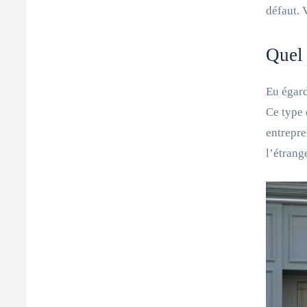
défaut. 
Quel 
Eu égard
Ce type 
entrepre
l’étrang