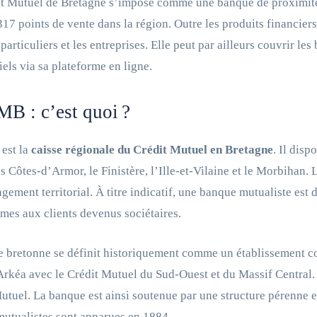
t Mutuel de Bretagne s’impose comme une banque de proximité. 
317 points de vente dans la région. Outre les produits financier
 particuliers et les entreprises. Elle peut par ailleurs couvrir l
iels via sa plateforme en ligne.
B : c’est quoi ?
est la
caisse régionale du Crédit Mutuel en Bretagne
. Il dis
es Côtes-d’Armor, le Finistère, l’Ille-et-Vilaine et le Morbihan.
gement territorial. À titre indicatif, une banque mutualiste est
mes aux clients devenus sociétaires.
e bretonne se définit historiquement comme un établissement coopé
rkéa avec le Crédit Mutuel du Sud-Ouest et du Massif Central. I
utuel. La banque est ainsi soutenue par une structure pérenne et
mutualistes sont apparues en 1884.