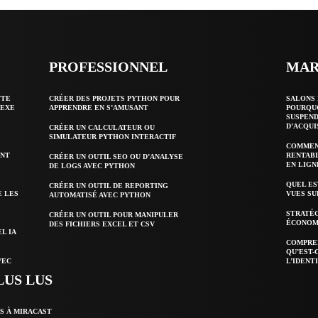
PROFESSIONNEL
MAR
TTE
CRÉER DES PROJETS PYTHON POUR
SALONS 
LEXE
APPRENDRE EN S’AMUSANT
POURQUO
SUSPEND
D’ACQUI
CRÉER UN CALCULATEUR OU
SIMULATEUR PYTHON INTERACTIF
COMMEN
ENT
RENTABI
CRÉER UN OUTIL SEO OU D’ANALYSE
EN LIGN
DE LOGS AVEC PYTHON
QUEL ES
CRÉER UN OUTIL DE REPORTING
E LES
VUES SU
AUTOMATISÉ AVEC PYTHON
STRATÉ
CRÉER UN OUTIL POUR MANIPULER
ÉCONOMI
DES FICHIERS EXCEL ET CSV
L IA
COMPREN
QU’EST-
VEC
L’IDENTI
LUS LUS
S À MIRACAST