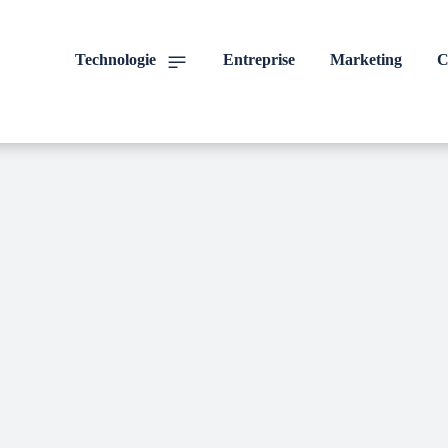
Technologie
Entreprise
Marketing
C