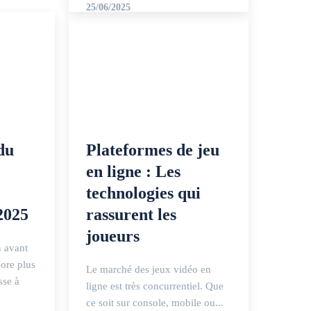
25/06/2025
du
Plateformes de jeu
en ligne : Les
technologies qui
2025
rassurent les
joueurs
n avant
core plus
Le marché des jeux vidéo en
sse à
ligne est très concurrentiel. Que
ce soit sur console, mobile ou...