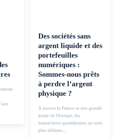
Des sociétés sans
argent liquide et des
portefeuilles
des
numériques :
ères
Sommes-nous prêts
à perdre l’argent
etirant
physique ?
00 km
À travers la France et une grande
partie de l'Europe, les
transactions quotidiennes ne sont
plus définies...