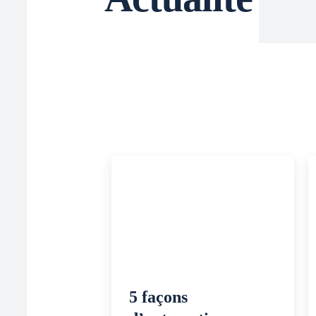
5 façons