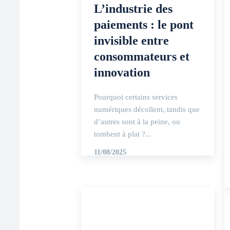
L’industrie des
paiements : le pont
invisible entre
consommateurs et
innovation
Pourquoi certains services
numériques décollent, tandis que
d’autres sont à la peine, ou
tombent à plat ?...
11/08/2025