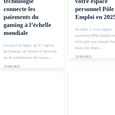
technologie
votre espace
connecte les
personnel Pôle
paiements du
Emploi en 2025
gaming à l’échelle
Accéder à votre espace
mondiale
personnel Pôle Emploi 
n'est plus une simple for
Les jeux en ligne, qu’il s’agisse
mais une étape...
de Fortnite, de World of Warcraft
22/09/2025
ou de plateformes de casino,...
23/09/2025