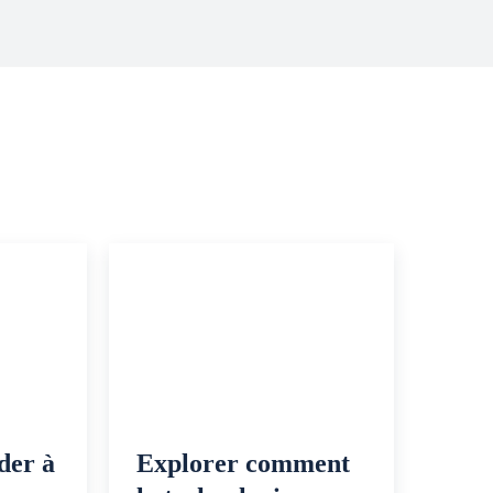
der à
Explorer comment