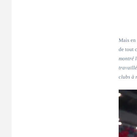
Mais en 
de tout 
montré l
travaill
clubs à 