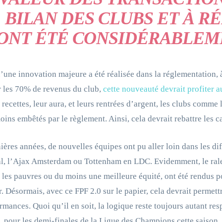
BILAN DES CLUBS ET À R
ONT ÉTÉ CONSIDÉRABLEM
’une innovation majeure a été réalisée dans la réglementation, à
 les 70% de revenus du club,
cette nouveauté devrait profiter
recettes, leur aura, et leurs rentrées d’argent, les clubs comm
oins embêtés par le règlement. Ainsi, cela devrait rebattre les c
ières années, de nouvelles équipes ont pu aller loin dans les d
al, l’Ajax Amsterdam ou Tottenham en LDC. Evidemment, le ralen
t les pauvres ou du moins une meilleure équité, ont été rendus p
r. Désormais, avec ce FPF 2.0 sur le papier, cela devrait perme
rmances. Quoi qu’il en soit, la logique reste toujours autant re
 pour les demi-finales de la Ligue des Champions cette saison, 