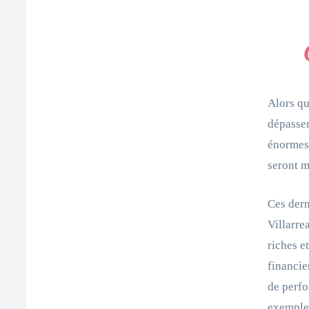
Alors qu
dépasser
énormes 
seront m
Ces dern
Villarre
riches e
financie
de perfo
exemple,