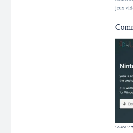
jeux vi
Comm
Source : ht