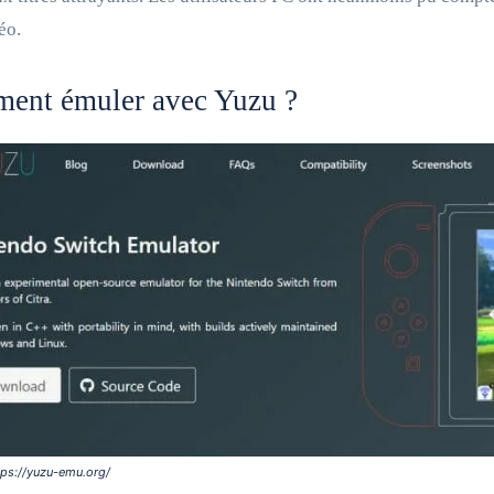
déo.
ent émuler avec Yuzu ?
tps://yuzu-emu.org/