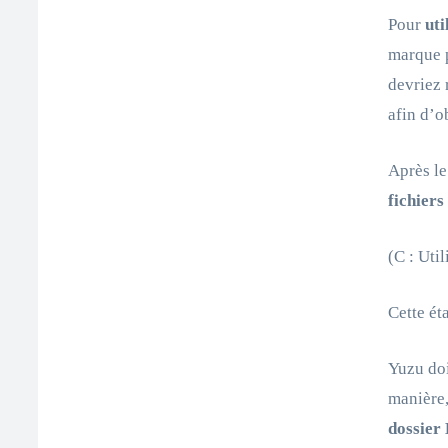
Pour
uti
marque p
devriez 
afin d’o
Après le
fichiers
(C : Uti
Cette ét
Yuzu doi
manière,
dossier