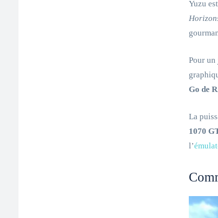
Yuzu es
Horizon
gourmand
Pour un
graphiqu
Go de R
La puiss
1070 G
l’
émulat
Comme