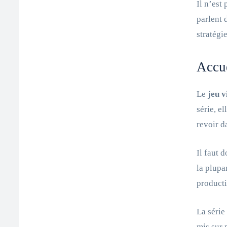
Il n’est
parlent 
stratégi
Accue
Le
jeu 
série, e
revoir d
Il faut 
la plupa
producti
La série
mis sur 