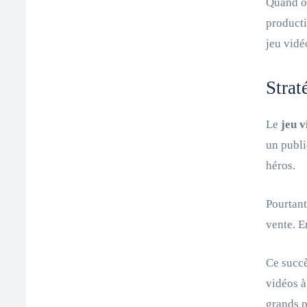
Quand on
producti
jeu vidé
Strat
Le
jeu 
un publi
héros.
Pourtant
vente. E
Ce succè
vidéos à
grands p