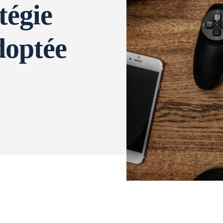
atégie
doptée