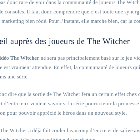
 pas donc rare de voir dans la communauté de joueurs The Witch
de consoles. Il faut donc comprendre que c’est toute une synergi
e marketing bien rôdé. Pour l’instant, elle marche bien, car la 
il auprès des joueurs de The Witcher
vidéo The Witcher
ne sera pas principalement basé sur le jeu vi
lle est vraiment attendue. En effet, la communauté de joueurs qu
ans une série.
donc dire que la sortie de The Witcher fera un certain effet chez c
rt d’entre eux veulent savoir si la série pourra tenir la promesse 
on pour pouvoir apprécié le héros dans un nouveau style.
 The Witcher a déjà fait couler beaucoup d’encre et de salive avan
pieds une très bonne politique de marketing.