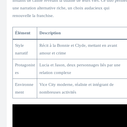
instants de calme révélant la dualité de leurs vies. Ce duo permet
une narration alternative riche, un choix audacieux qui
renouvelle la franchise.
Élément
Description
Style
Récit à la Bonnie et Clyde, mettant en avant
narratif
amour et crime
Protagonist
Lucia et Jason, deux personnages liés par une
es
relation complexe
Environne
Vice City moderne, réaliste et intégrant de
ment
nombreuses activités