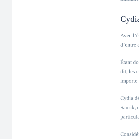
Cydia
Avec l’é
d’entre 
Étant do
dit, les
importe 
Cydia dé
Saurik, 
particul
Considér