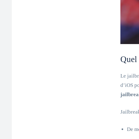
Quel 
Le jailb
d’iOS po
jailbre
Jailbrea
De me