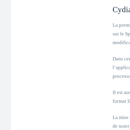
Cydia
La premi
sur le S
modifica
Dans cer
l’applic
processu
Il est au
format I
La mise 
de noter