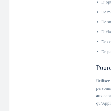
D’opt
De mo
De su
D’éla
De co
De pa
Pourq
Utilise
personna
aux capt
qu’Apple