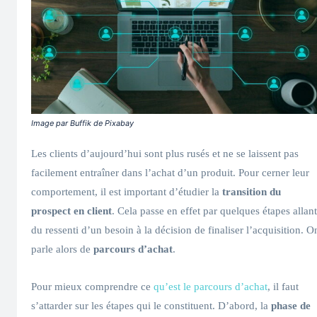
Image par Buffik de Pixabay
Les clients d’aujourd’hui sont plus rusés et ne se laissent pas
facilement entraîner dans l’achat d’un produit. Pour cerner leur
comportement, il est important d’étudier la
transition du
prospect en client
. Cela passe en effet par quelques étapes allant
du ressenti d’un besoin à la décision de finaliser l’acquisition. O
parle alors de
parcours d’achat
.
Pour mieux comprendre ce
qu’est le parcours d’achat
, il faut
s’attarder sur les étapes qui le constituent. D’abord, la
phase de