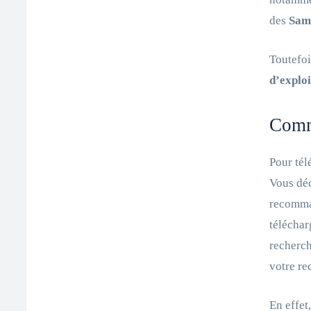
des
Sams
Toutefoi
d’explo
Comm
Pour tél
Vous déc
recomman
téléchar
recherch
votre re
En effet