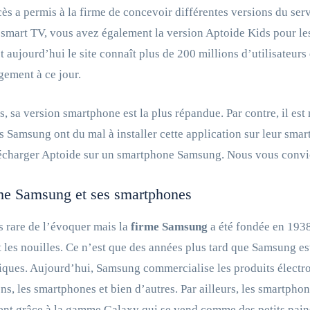
ès a permis à la firme de concevoir différentes versions du ser
 smart TV, vous avez également la version Aptoide Kids pour les 
t aujourd’hui le site connaît plus de 200 millions d’utilisateur
gement à ce jour.
s, sa version smartphone est la plus répandue. Par contre, il es
s Samsung ont du mal à installer cette application sur leur sma
écharger Aptoide sur un smartphone Samsung. Nous vous convions 
me Samsung et ses smartphones
rès rare de l’évoquer mais la
firme Samsung
a été fondée en 1938.
t les nouilles. Ce n’est que des années plus tard que Samsung e
iques. Aujourd’hui, Samsung commercialise les produits électr
ons, les smartphones et bien d’autres. Par ailleurs, les smartp
nt grâce à la gamme Galaxy qui se vend comme des petits pain