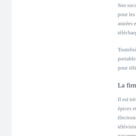
Son succ
pour les
années e
téléchar
Toutefoi
portable
pour tél
La fir
Il est t
épices e
électron
télévisi
notamme