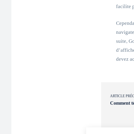
facilite 
Cependan
navigate
suite, G
d’affich
devez ac
ARTICLE PRÉ
Comment té