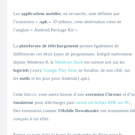
Les
applications mobiles
, en revanche, sont définies par
l’extension «
.apk
». D’ailleurs, cette abréviation vient de
l’anglais « Android Package Kit ».
La
plateforme de téléchargement
permet également de
différencier ces deux types de programmes. Intégré nativement
depuis Windows 8, le
Windows Store
est surtout axé sur les
logiciels
(.exe).
Google Play Store
se focalise, de son côté, sur
les
outils
et les jeux pour Android (.apk).
Cette fois-ci, vous aurez besoin d’une
extension Chrome
et d’u
émulateur
pour télécharger puis
ouvrir un fichier APK sur PC
.
Des extensions comme
1Mobile Downloader
ont notamment ét
conçues à cet effet.
Entrez ce nom dans la barre de recherche du Store pour le